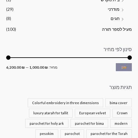
מודרני
(29)
חגים
(8)
מעיל לספר תורה
(100)
סינון לפי מחיר
סנן
מחיר:
₪ 1,000.00
—
₪ 6,200.00
תגיות מוצר
Colorful embroidery in three dimensions
bima cover
luxury atarah for tallit
European velvet
Crown
parochet for holy ark
parochet for bima
modern
pesokim
parochot
parochet for the Torah