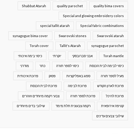
Shabbat Atarah
quality parochet
quality bima covers
Special and glowing embroidery colors
special tallit atarah
Special fabric combinations
synagogue bima cover
Swarovski stones
Swarovski atarah
Torah cover
Tallit's Atarah
synagogue parochet
Torah mantle
אבני סברובסקי
יוקרתי
כיסוי בימה איכותי
כיסוי לבימה לבית הכנסת
כיסוי לספר תורה
כתר
מודרני
מעיל לספר תורה
ספוג באפליקציות
פסוק
פרוכת איכותית
פרוכת לארון הקודש
פרוכת לבימה
פרוכת לבית הכנסת
פרוכת להיכל
פרוכת לספר תורה
צבעי רקמה מיוחדים וזוהרים
קטיפה אירופאית
רקמה צבעונית תלת מימד
שילובי בדים מיוחדים
שילובי צבעים עדינים